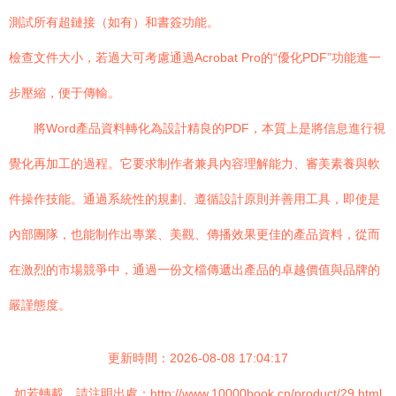
測試所有超鏈接（如有）和書簽功能。
檢查文件大小，若過大可考慮通過Acrobat Pro的“優化PDF”功能進一
步壓縮，便于傳輸。
將Word產品資料轉化為設計精良的PDF，本質上是將信息進行視
覺化再加工的過程。它要求制作者兼具內容理解能力、審美素養與軟
件操作技能。通過系統性的規劃、遵循設計原則并善用工具，即使是
內部團隊，也能制作出專業、美觀、傳播效果更佳的產品資料，從而
在激烈的市場競爭中，通過一份文檔傳遞出產品的卓越價值與品牌的
嚴謹態度。
更新時間：2026-08-08 17:04:17
如若轉載，請注明出處：http://www.10000book.cn/product/29.html