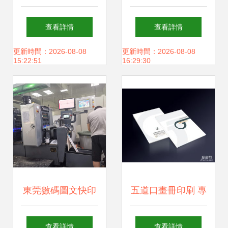
案 50種方法幫你在
專業畫冊設計與圖
查看詳情
查看詳情
設計中用好幾何圖
文制作優選
更新時間：2026-08-08
更新時間：2026-08-08
15:22:51
16:29:30
案
東莞數碼圖文快印
五道口畫冊印刷 專
廠 一站式定制海
業設計制作，打造
查看詳情
查看詳情