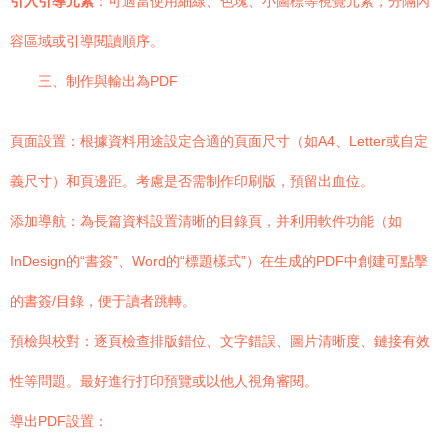
引入引導元素
：可適當使用細線、色塊、小圖標等視覺元素，分隔內
容區域或引導閱讀順序。
三、制作與輸出為PDF
頁面設置：根據資料用途設定合適的頁面尺寸（如A4、Letter或自定
義尺寸）和頁邊距。考慮是否需制作印刷版，預留出血位。
添加導航：為長篇資料設置清晰的目錄頁，并利用軟件功能（如
InDesign的“書簽”、Word的“標題樣式”）在生成的PDF中創建可點擊
的書簽/目錄，便于讀者跳轉。
預檢與校對：逐頁檢查排版錯位、文字錯誤、圖片清晰度、鏈接有效
性等問題。最好進行打印預覽或以他人視角審閱。
導出PDF設置：