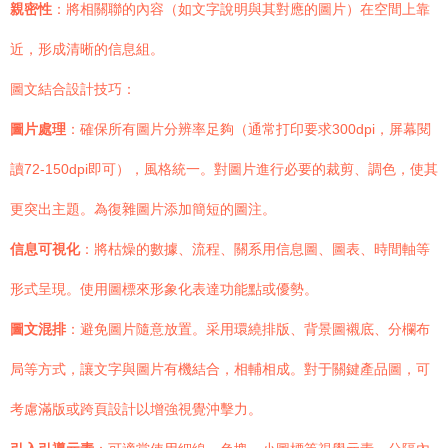
親密性
：將相關聯的內容（如文字說明與其對應的圖片）在空間上靠
近，形成清晰的信息組。
圖文結合設計技巧：
圖片處理
：確保所有圖片分辨率足夠（通常打印要求300dpi，屏幕閱
讀72-150dpi即可），風格統一。對圖片進行必要的裁剪、調色，使其
更突出主題。為復雜圖片添加簡短的圖注。
信息可視化
：將枯燥的數據、流程、關系用信息圖、圖表、時間軸等
形式呈現。使用圖標來形象化表達功能點或優勢。
圖文混排
：避免圖片隨意放置。采用環繞排版、背景圖襯底、分欄布
局等方式，讓文字與圖片有機結合，相輔相成。對于關鍵產品圖，可
考慮滿版或跨頁設計以增強視覺沖擊力。