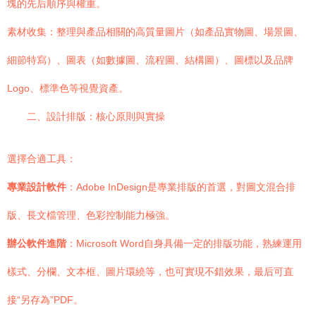
塊的先后順序與權重。
素材收集：整理與產品相關的高質量圖片（如產品實物圖、場景圖、
細節特寫）、圖表（如數據圖、流程圖、結構圖）、圖標以及品牌
Logo、標準色等視覺資產。
二、設計排版：核心原則與實操
選擇合適工具：
專業設計軟件
：Adobe InDesign是專業排版的首選，對圖文混合排
版、長文檔管理、色彩控制能力極強。
辦公軟件進階
：Microsoft Word自身具備一定的排版功能，熟練運用
樣式、分欄、文本框、圖片環繞等，也可實現不錯效果，最后可直
接“另存為”PDF。