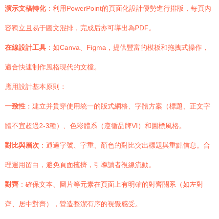
演示文稿轉化
：利用PowerPoint的頁面化設計優勢進行排版，每頁內
容獨立且易于圖文混排，完成后亦可導出為PDF。
在線設計工具
：如Canva、Figma，提供豐富的模板和拖拽式操作，
適合快速制作風格現代的文檔。
應用設計基本原則：
一致性
：建立并貫穿使用統一的版式網格、字體方案（標題、正文字
體不宜超過2-3種）、色彩體系（遵循品牌VI）和圖標風格。
對比與層次
：通過字號、字重、顏色的對比突出標題與重點信息。合
理運用留白，避免頁面擁擠，引導讀者視線流動。
對齊
：確保文本、圖片等元素在頁面上有明確的對齊關系（如左對
齊、居中對齊），營造整潔有序的視覺感受。