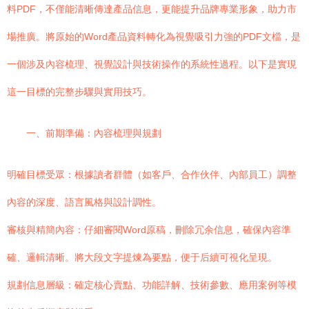
料PDF，不僅能清晰傳達產品信息，更能提升品牌專業形象，助力市
場推廣。將原始的Word產品資料轉化為視覺吸引力強的PDF文檔，是
一個涉及內容梳理、視覺設計與技術操作的系統性過程。以下是實現
這一目標的完整步驟與實用技巧。
一、前期準備：內容梳理與規劃
明確目標受眾：根據讀者群體（如客戶、合作伙伴、內部員工）調整
內容的深度、語言風格與設計調性。
審核與精簡內容：仔細審閱Word原稿，刪除冗余信息，確保內容準
確、邏輯清晰。將大段文字提煉為要點，便于后續可視化呈現。
規劃信息層級：確定核心賣點、功能詳解、技術參數、應用案例等模