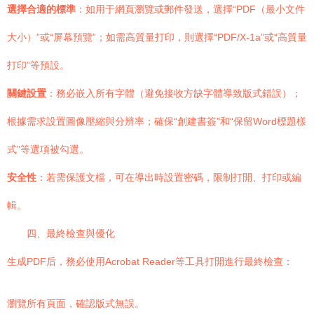
選擇合適的標準
：如用于網頁瀏覽或郵件發送，選擇“PDF（最小文件
大小）”或“屏幕預覽”；如需高質量打印，則選擇“PDF/X-1a”或“高質量
打印”等預設。
關鍵設置
：務必嵌入所有字體（避免接收方缺字體導致版式錯誤）；
根據需求設置圖像壓縮與分辨率；確保“創建書簽”和“保留Word標題樣
式”等選項被勾選。
安全性
：若需保護文檔，可在導出時設置密碼，限制打開、打印或編
輯。
四、最終檢查與優化
生成PDF后，務必使用Acrobat Reader等工具打開進行最終檢查：
瀏覽所有頁面，確認版式無誤。