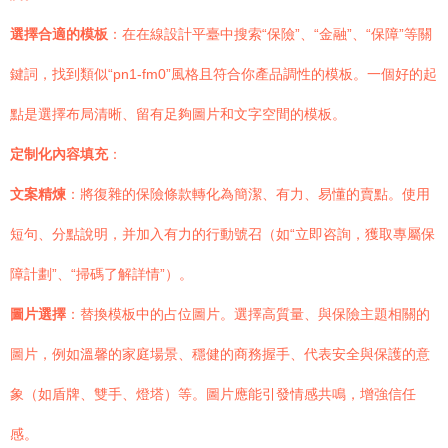
選擇合適的模板
：在在線設計平臺中搜索“保險”、“金融”、“保障”等關
鍵詞，找到類似“pn1-fm0”風格且符合你產品調性的模板。一個好的起
點是選擇布局清晰、留有足夠圖片和文字空間的模板。
定制化內容填充
：
文案精煉
：將復雜的保險條款轉化為簡潔、有力、易懂的賣點。使用
短句、分點說明，并加入有力的行動號召（如“立即咨詢，獲取專屬保
障計劃”、“掃碼了解詳情”）。
圖片選擇
：替換模板中的占位圖片。選擇高質量、與保險主題相關的
圖片，例如溫馨的家庭場景、穩健的商務握手、代表安全與保護的意
象（如盾牌、雙手、燈塔）等。圖片應能引發情感共鳴，增強信任
感。