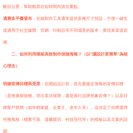
醒目位置，幫助觀眾在短時間內抓住重點。
適應多平臺發布
：在線制作工具通常提供多種尺寸預設，方便一鍵生
成適用于社交媒體、官網、印刷品等不同場景的版本，實現多渠道宣
傳。
二、如何利用模板高效制作保險海報？（以“讓設計更簡單”為核
心理念）
明確宣傳目標與受眾
：在開始設計前，首先要確定海報的宣傳目標
（是推廣新險種、突出某項保障，還是進行品牌形象宣傳？）以及目
標客戶群體（如年輕家庭、企業主、老年人等）。這決定了你將選擇
何種風格（穩重可靠、溫馨親切、科技現代等）的模板以及文案的語
調。