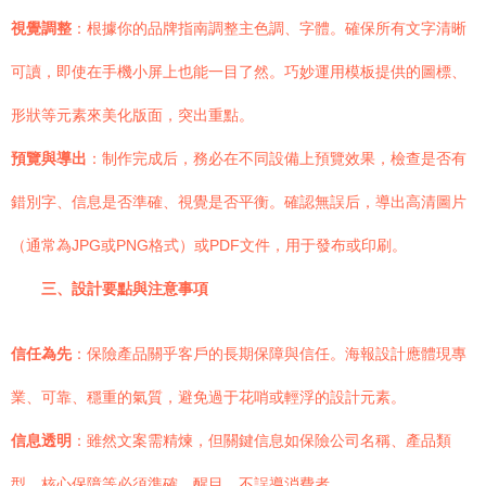
視覺調整
：根據你的品牌指南調整主色調、字體。確保所有文字清晰
可讀，即使在手機小屏上也能一目了然。巧妙運用模板提供的圖標、
形狀等元素來美化版面，突出重點。
預覽與導出
：制作完成后，務必在不同設備上預覽效果，檢查是否有
錯別字、信息是否準確、視覺是否平衡。確認無誤后，導出高清圖片
（通常為JPG或PNG格式）或PDF文件，用于發布或印刷。
三、設計要點與注意事項
信任為先
：保險產品關乎客戶的長期保障與信任。海報設計應體現專
業、可靠、穩重的氣質，避免過于花哨或輕浮的設計元素。
信息透明
：雖然文案需精煉，但關鍵信息如保險公司名稱、產品類
型、核心保障等必須準確、醒目，不誤導消費者。