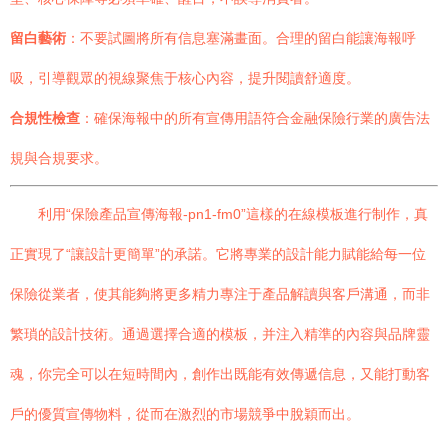
留白藝術
：不要試圖將所有信息塞滿畫面。合理的留白能讓海報呼
吸，引導觀眾的視線聚焦于核心內容，提升閱讀舒適度。
合規性檢查
：確保海報中的所有宣傳用語符合金融保險行業的廣告法
規與合規要求。
利用“保險產品宣傳海報-pn1-fm0”這樣的在線模板進行制作，真
正實現了“讓設計更簡單”的承諾。它將專業的設計能力賦能給每一位
保險從業者，使其能夠將更多精力專注于產品解讀與客戶溝通，而非
繁瑣的設計技術。通過選擇合適的模板，并注入精準的內容與品牌靈
魂，你完全可以在短時間內，創作出既能有效傳遞信息，又能打動客
戶的優質宣傳物料，從而在激烈的市場競爭中脫穎而出。